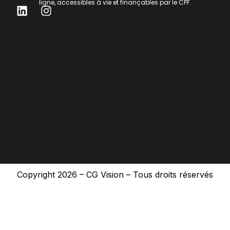
ligne, accessibles à vie et finançables par le CPF.
L
I
i
n
n
s
k
t
e
a
d
g
i
r
n
a
m
Copyright 2026 – CG Vision – Tous droits réservés