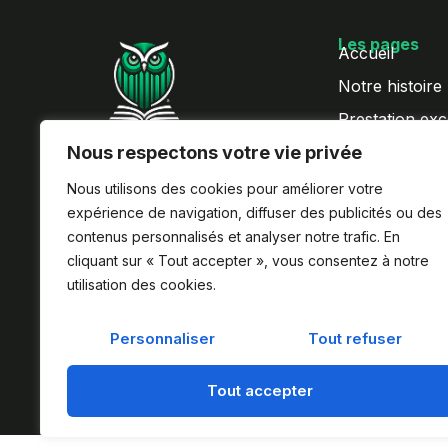
Les pages
Accueil
Notre histoire
Prestation exc
Progressez sur Excel à votre
Nous respectons votre vie privée
QCM Excel
rythme avec nos formations en
Formation exc
ligne, accessibles à vie et
Nous utilisons des cookies pour améliorer votre
finançables par le CPF.
expérience de navigation, diffuser des publicités ou des
L
I
contenus personnalisés et analyser notr
e trafic. En
i
n
cliquant sur « Tout accepter », vous consentez à notre
n
s
utilisation des cookies.
k
t
e
a
d
g
Personnaliser
Tout refuser
i
r
n
a
Tout accepter
m