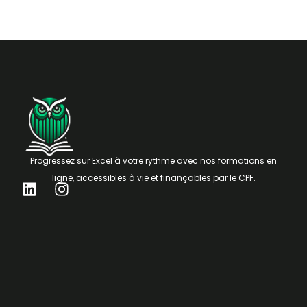
Progressez sur Excel à votre rythme avec nos formations en
ligne, accessibles à vie et finançables par le CPF.
L
I
i
n
n
s
k
t
e
a
d
g
i
r
n
a