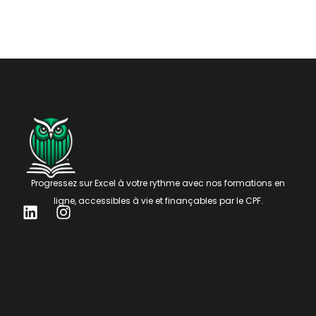
Progressez sur Excel à votre rythme avec nos formations en
ligne, accessibles à vie et finançables par le CPF.
L
I
i
n
n
s
k
t
e
a
d
g
i
r