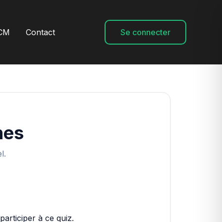
CM
Contact
Se connecter
nes
l.
articiper à ce quiz.