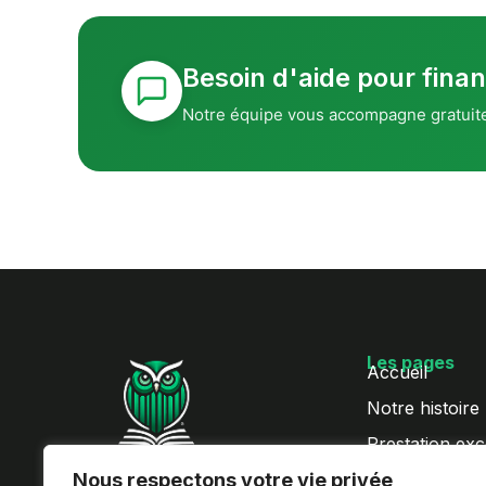
Besoin d'aide pour finan
Notre équipe vous accompagne gratuit
Les pages
Accueil
Notre histoire
Prestation exc
Progressez sur Excel à votre
Nous respectons votre vie privée
QCM Excel