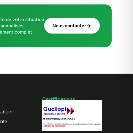
te de votre situation
rsonnalisés
Nous contacter
ement complet
Certifications
sation
nte