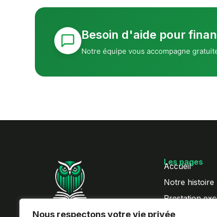
Besoin d'aide pour finan
Notre équipe vous accompagne gratuit
Les pages
Accueil
Notre histoire
Prestation exc
Progressez sur Excel à votre
Nous respectons votre vie privée
QCM Excel