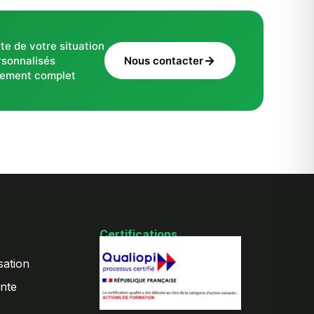
te de votre situation
rsonnalisés
Nous contacter
ement complet
Certifications
sation
nte