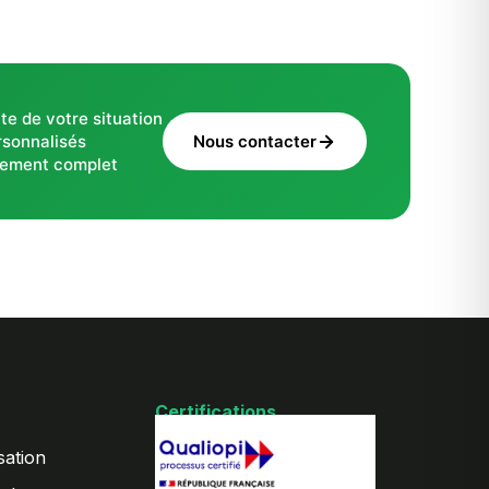
te de votre situation
rsonnalisés
Nous contacter
ement complet
Certifications
sation